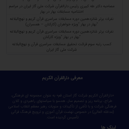
مصاحبه دکتر طه کبیری رئیس دارالقرآن شرکت ملی گاز ایران در مراسم
اختتامیه مسابقات بهار در بهار
نفرات برتر شانزدهمین دوره مسابقات سراسری قرآن کریم و نهج‌البلاغه
“بهار در بهار “ویژه خواهران (کارکنان – همسران)
نفرات برتر شانزدهمین دوره مسابقات سراسری قرآن کریم و نهج‌البلاغه
“بهار در بهار “ویژه کارکنان
کسب رتبه سوم قرائت تحقیق مسابقات سراسری قرآن و نهج‌البلاغه
شرکت ملی گاز ایران
معرفی دارالقرآن الکریم
«دارالقرآن الکریم شرکت گاز استان قم» به عنوان مجموعه ای فرهنگی،
طراح، برنامه ریز و تصمیم ساز، همسو با سیاستهای راهبردی و کلان
فرهنگی شرکت و با تأسّی از تأکیدات و منویات رهبر معظم انقلاب اسلامی
(مدظله العالی) در خصوص نهضت قرآن آموزی و ترویج فرهنگ قرآنی
تأسیس گردیده است.
لینک ها