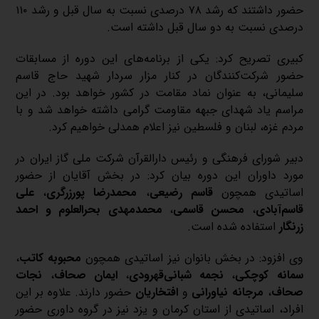
حضور داشتند که رشد ۷۸ درصدی نسبت به سال قبل و رشد ۱۱۰
درصدی نسبت به دو سال قبل داشته است.
کبیری تصریح کرد: یکی از برنامه‌های این دوره از مسابقات
حضور شرکت‌کنندگان در کنار مزار سردار شهید حاج قاسم
سلیمانی، به عنوان نماد مقامت در کشور خواهد بود. در این
مراسم یاد شهدای جبهه مقاومت گرامی داشته خواهد شد و با
مردم غزه، لبنان و فلسطین نیز اعلام همدلی خواهیم کرد.
دبیر شورای فرهنگی و رئیس دارالقرآن شرکت ملی گاز ایران در
مورد داوران این دوره بیان کرد: در بخش آقایان از حضور
اساتیدی همچون
قاسم رضیعی
،
محمدرضا پورزرگری
،
علی
قاسم‌آبادی
،
محسن قاسمی
،
محمدمهدی بحرالعلوم و احمد
زرنگار
استفاده شده است.
وی افزود: در بخش بانوان نیز اساتیدی همچون
محبوبه کاتب
،
سمانه کوچکی
،
نجمه شبانی‌قهرودی
،
ایمان صحاف
،
نجات
صحاف
،
مرجانه نیاورانی
و
افتخاریان
حضور دارند. علاوه بر این
افراد، اساتیدی از استان کرمان و یزد نیز در گروه داوری حضور