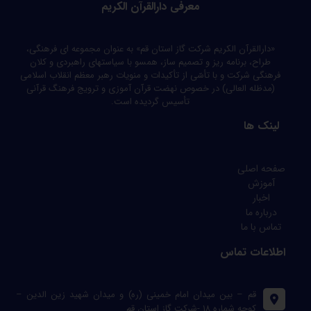
معرفی دارالقرآن الکریم
«دارالقرآن الکریم شرکت گاز استان قم» به عنوان مجموعه ای فرهنگی،
طراح، برنامه ریز و تصمیم ساز، همسو با سیاستهای راهبردی و کلان
فرهنگی شرکت و با تأسّی از تأکیدات و منویات رهبر معظم انقلاب اسلامی
(مدظله العالی) در خصوص نهضت قرآن آموزی و ترویج فرهنگ قرآنی
تأسیس گردیده است.
لینک ها
صفحه اصلی
آموزش
اخبار
درباره ما
تماس با ما
اطلاعات تماس
قم – بین میدان امام خمینی (ره) و میدان شهید زین الدین –
کوچه شماره ۱۸ -شرکت گاز استان قم