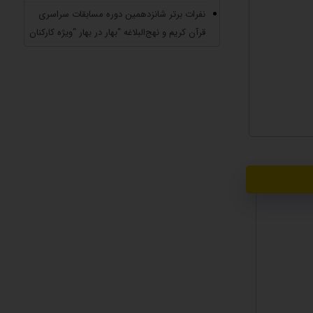
نفرات برتر شانزدهمین دوره مسابقات سراسری
قرآن کریم و نهج‌البلاغه “بهار در بهار “ویژه کارکنان