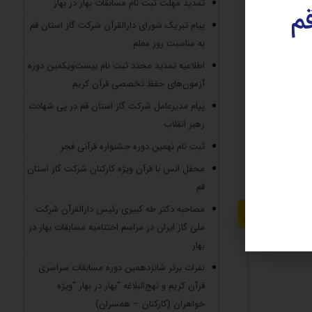
تمدید مهلت ثبت نام مسابقات بهار در بهار
 را به فرزند
قم
پیام تبریک شورای دارالقرآن شرکت گاز استان قم
به مناسبت روز معلم
اطلاعیه تمدید مجدد ثبت نام بیست‌ویکمین دوره
ده امروز به
آزمون‌های حفظ تخصصی قرآن کریم
م.
پیام مدیرعامل شرکت گاز استان قم در پی شهادت
رهبر انقلاب
ثبت نام نهمین دوره جشنواره قرآنی فجر
محفل انس با قرآن ویژه کارکنان شرکت گاز استان
قم
مصاحبه دکتر طه کبیری رئیس دارالقرآن شرکت
ملی گاز ایران در مراسم اختتامیه مسابقات بهار در
بهار
نفرات برتر شانزدهمین دوره مسابقات سراسری
قرآن کریم و نهج‌البلاغه “بهار در بهار “ویژه
خواهران (کارکنان – همسران)