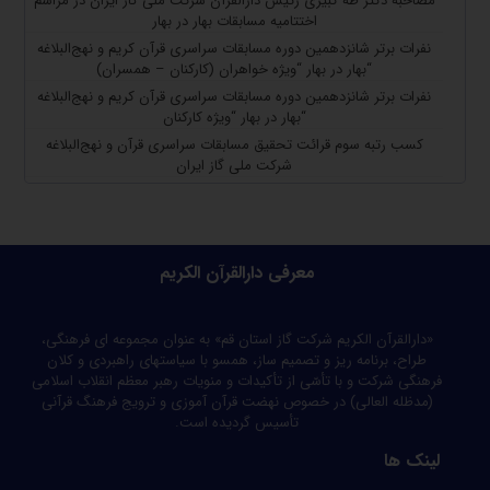
مصاحبه دکتر طه کبیری رئیس دارالقرآن شرکت ملی گاز ایران در مراسم
اختتامیه مسابقات بهار در بهار
نفرات برتر شانزدهمین دوره مسابقات سراسری قرآن کریم و نهج‌البلاغه
“بهار در بهار “ویژه خواهران (کارکنان – همسران)
نفرات برتر شانزدهمین دوره مسابقات سراسری قرآن کریم و نهج‌البلاغه
“بهار در بهار “ویژه کارکنان
کسب رتبه سوم قرائت تحقیق مسابقات سراسری قرآن و نهج‌البلاغه
شرکت ملی گاز ایران
معرفی دارالقرآن الکریم
«دارالقرآن الکریم شرکت گاز استان قم» به عنوان مجموعه ای فرهنگی،
طراح، برنامه ریز و تصمیم ساز، همسو با سیاستهای راهبردی و کلان
فرهنگی شرکت و با تأسّی از تأکیدات و منویات رهبر معظم انقلاب اسلامی
(مدظله العالی) در خصوص نهضت قرآن آموزی و ترویج فرهنگ قرآنی
تأسیس گردیده است.
لینک ها