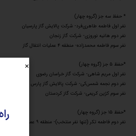
* حفظ سه جز (گروه چهار)
نفر اول فاطمه طاهری‌فرد- شرکت پالایش گاز پارسیان
نفر دوم هانیه نوروزی- شرکت گاز زنجان
نفر سوم فاطمه محمدزاده- منطقه ۴ عملیات انتقال گاز
*حفظ ۵ جز (گروه چهار)
نفر اول مریم شاهی- شرکت گاز خراسان رضوی
نفر دوم نجمه شمس‌کی- شرکت پالایش گاز پارس جنوبی
نفر سوم کژین کریمی- شرکت گاز کردستان
راه
*حفظ ۱۵ جز (گروه چهار)
نفر دوم فاطمه تکر (تنها نفر منتخب)- منطقه ۹ عملیات انتقال گاز