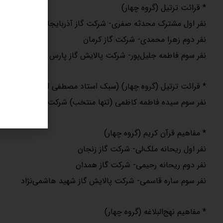
* قرائت ترتیل (گروه چهار)
نفر اول مشترک محدثه صفری- شرکت گاز آذربایجان‌شرقی
نفر دوم زهرا محمدی- شرکت گاز کرمان
نفر سوم فاطمه جلیل‌پور- شرکت پالایش گاز پارس جنوبی
* قرائت ترتیل (گروه چهار) (سبک استاد مصطفی اسماعیل)
نفر سوم سیده فاطمه کاظمی (تنها منتخب) شرکت چهارمحال و بخ
* مفاهیم قرآن کریم (گروه چهار)
نفر اول ریحانه ملک‌لی- شرکت گاز زنجان
نفر دوم ریحانه رحیمی- شرکت گاز همدان
نفر سوم ساره قاسمی- شرکت پالایش گاز شهید هاشمی‌نژاد
* مفاهیم نهج‌البلاغه (گروه چهار)