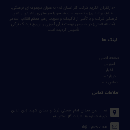
«دارالقرآن الکریم شرکت گاز استان قم» به عنوان مجموعه ای فرهنگی،
طراح، برنامه ریز و تصمیم ساز، همسو با سیاستهای راهبردی و کلان
فرهنگی شرکت و با تأسّی از تأکیدات و منویات رهبر معظم انقلاب اسلامی
(مدظله العالی) در خصوص نهضت قرآن آموزی و ترویج فرهنگ قرآنی
تأسیس گردیده است.
لینک ها
صفحه اصلی
آموزش
اخبار
درباره ما
تماس با ما
اطلاعات تماس
قم – بین میدان امام خمینی (ره) و میدان شهید زین الدین –
کوچه شماره ۱۸ -شرکت گاز استان قم
it@nigc-qom.ir