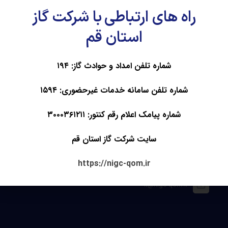
(مدظله العالی) در خصوص نهضت قرآن آموزی و ترویج فرهنگ قرآنی
راه های ارتباطی با شرکت گاز
تأسیس گردیده است.
استان قم
لینک ها
صفحه اصلی
شماره تلفن امداد و حوادث گاز: ۱۹۴
آموزش
اخبار
شماره تلفن سامانه خدمات غیرحضوری: ۱۵۹۴
درباره ما
تماس با ما
شماره پیامک اعلام رقم کنتور: ۳۰۰۰۳۶۱۲۱۱
اطلاعات تماس
سایت شرکت گاز استان قم
قم – بین میدان امام خمینی (ره) و میدان شهید زین الدین –
https://nigc-qom.ir
کوچه شماره ۱۸ -شرکت گاز استان قم
it@nigc-qom.ir