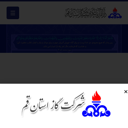
معرفی دارالقرآن الکریم
«دارالقرآن الکریم شرکت گاز استان قم» به عنوان مجموعه ای فرهنگی،
طراح، برنامه ریز و تصمیم ساز، همسو با سیاستهای راهبردی و کلان
فرهنگی شرکت و با تأسّی از تأکیدات و منویات رهبر معظم انقلاب اسلامی